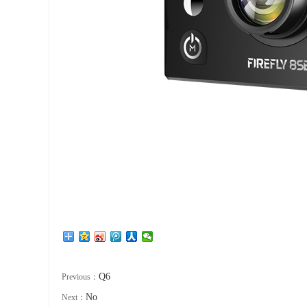
Q6
Previous：
No
Next：