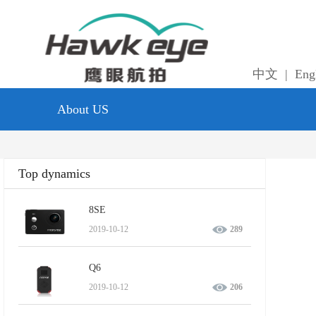
中文
|
Eng
About US
Top dynamics
8SE
2019-10-12
289
Q6
2019-10-12
206